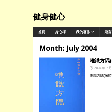
健身健心
首頁
身心禪
我的著作
箴言
Month:
July 2004
唯識方隅(
2004 年 7 月
唯識方隅(羅時