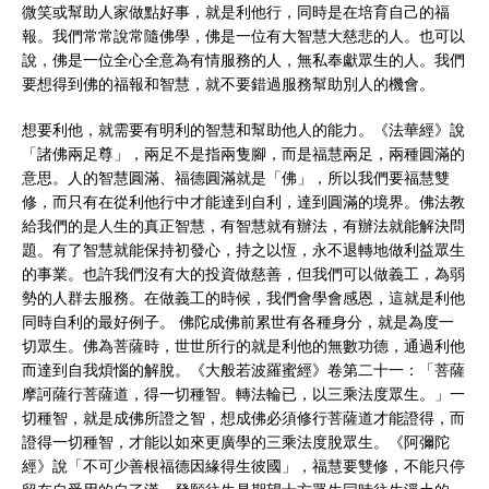
微笑或幫助人家做點好事，就是利他行，同時是在培育自己的福
報。我們常常說常隨佛學，佛是一位有大智慧大慈悲的人。也可以
說，佛是一位全心全意為有情服務的人，無私奉獻眾生的人。我們
要想得到佛的福報和智慧，就不要錯過服務幫助別人的機會。
想要利他，就需要有明利的智慧和幫助他人的能力。《法華經》說
「諸佛兩足尊」，兩足不是指兩隻腳，而是福慧兩足，兩種圓滿的
意思。人的智慧圓滿、福德圓滿就是「佛」，所以我們要福慧雙
修，而只有在從利他行中才能達到自利，達到圓滿的境界。佛法教
給我們的是人生的真正智慧，有智慧就有辦法，有辦法就能解決問
題。有了智慧就能保持初發心，持之以恆，永不退轉地做利益眾生
的事業。也許我們沒有大的投資做慈善，但我們可以做義工，為弱
勢的人群去服務。在做義工的時候，我們會學會感恩，這就是利他
同時自利的最好例子。 佛陀成佛前累世有各種身分，就是為度一
切眾生。佛為菩薩時，世世所行的就是利他的無數功德，通過利他
而達到自我煩惱的解脫。《大般若波羅蜜經》卷第二十一：「菩薩
摩訶薩行菩薩道，得一切種智。轉法輪已，以三乘法度眾生。」一
切種智，就是成佛所證之智，想成佛必須修行菩薩道才能證得，而
證得一切種智，才能以如來更廣學的三乘法度脫眾生。《阿彌陀
經》說「不可少善根福德因緣得生彼國」，福慧要雙修，不能只停