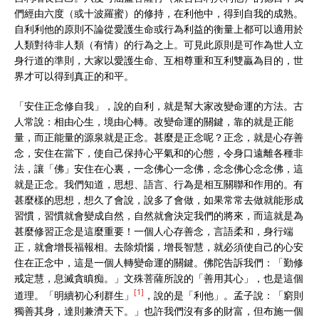
們經由六度（或十波羅蜜）的修持，在利他中，得到自我的成熟。
自利利他的原則不論從愛護生命或行為利益的衡量上都可以適用於
人類對待非人類（有情）的行為之上。可見此原則是可作為世人立
身行道的準則，大家以愛護生命、互相尊重和互利雙贏為目的，世
界才可以得到真正的和平。
「安住正念修自我」，說的自利，就是幫大家改變命運的方法。古
人常說：相由心生，境由心轉。改變命運的關鍵，靠的就是正能
量，而正能量的源泉就是正念。甚麼是正念呢？正念，就是心存善
念，安住在當下，使自己保持心平氣和的心態，令身口遠離各種非
法，讓「佛」安住在心裏，一念佛心一念佛，念念佛心念念佛，這
就是正念。我們知道，思想、語言、行為是相互關聯和作用的。有
甚麼樣的思想，想久了會說，說多了會做，如果常常去做就能形成
習慣，習慣就會變成自然，自然就會決定我們的將來，而這就是為
甚麼修習正念是這麼重要！一個人心存善念，言語柔和，身行端
正，就會增長福報相。去除煩惱，增長智慧，就必須使自己的心安
住在正念中，這是一個人轉變命運的關鍵。佛陀告訴我們：「勤修
戒定慧，息滅貪瞋痴。」文殊菩薩所說的「善用其心」，也是這個
[1]
道理。「明續初心利群生」
，說的是「利他」。孟子說：「窮則
獨善其身，達則兼濟天下。」也許我們沒有多的財富，但布施一個