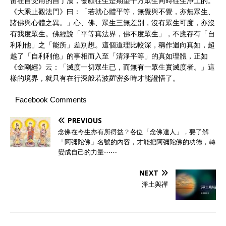
留在自受用的自了漢，發願往生是期望十方眾生同時往生淨土的。
《大乘止觀法門》曰：「若就心體平等，無覺與不覺，亦無眾生、
諸佛與心體之異。」心、佛、眾生三無差別，沒有眾生可度，亦沒
有我度眾生。佛經說「平等真法界，佛不度眾生」，不應存有「自
利利他」之「能所」差別想。這個道理比較深，稱作迴向真如，超
越了「自利利他」的事相而入至「清淨平等」的真如理體，正如
《金剛經》云：「滅度一切眾生已，而無有一眾生實滅度者。」這
樣的境界，就只有在行深般若波羅密多時才能證悟了。
Facebook Comments
PREVIOUS
念佛在今生亦有所得益？各位「念佛達人」，要了解
「阿彌陀佛」名號的內容，才能把阿彌陀佛的功德，轉
變成自己的力量⋯⋯
NEXT
淨土與禪