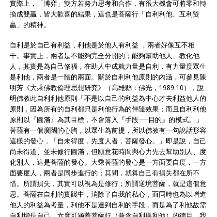
實際上，「博弈」雙方若努力思考和合作，有很大機會可將零和轉
換成雙贏，皆大歡喜的結果，這也是菩薩行「自利利他、互利雙
贏」的精神。
自利是於自己有利益，利他是於他人有利益 ，兩者好像互不相
干。事實上，兩者是不能夠完全分開的；能夠幫助他人、教化他
人，其實是為自己修福，在助人中成就力量是自利，有力量度眾生
是利他，兩者是一體的兩面。關於自利利他原則的內涵，可參見陳
明芳《大乘佛教倫理思想研究》（高雄縣：佛光，1989.10），說
明佛教此自利利他原則「不是以自己的利益為中心才去利益他人的
原則，因為所有的自利都只是利他行為的伴隨效果；而且自利利他
原則以『圓滿』為其目標，不會落入『手段──目的』的模式。」
菩薩有一個廣闊的心胸，以眾生為前提，所以佛教有一句說話形容
這樣的發心，「自未得度，先度人者，菩薩發心。」即是說，自己
尚未得道、並未修行圓滿，但願意花時間與心力先去幫助別人、度
化別人，這是菩薩的發心。大乘菩薩的發心是一方面要自度，一方
面要度人，兩者是同步進行的；其間，就算自己有損失都在所不
惜。所謂損失，其實可以視為是修行；所謂逆境菩薩，就是這個意
思。菩薩在自利的實踐中，消除了自我的私心，而同時也為以增進
他人的利益為考量，利他不是達到自利的手段，而是為了利他故需
自利增長自己。六度可涵蓋菩薩行（兼含自利與利他）的德目，我