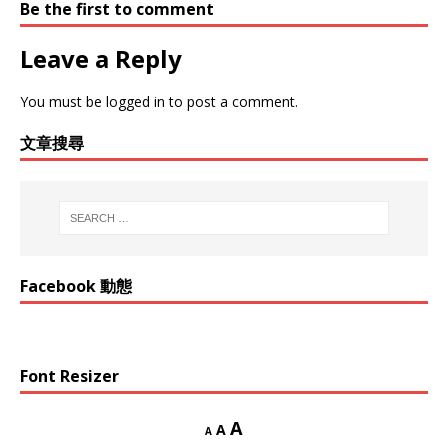
Be the first to comment
Leave a Reply
You must be
logged in
to post a comment.
文章搜尋
Facebook 動態
Font Resizer
A
A
A