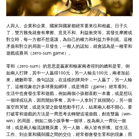
人與人、企業和企業、國家與國家都經常要來往和相處。日子久
了，雙方難免就會有摩擦、意見不和、利益衝突等。當發生摩擦或
對立時，每一方都不想退讓，為自己的權力和利益力爭到底。這種
矛盾和對立的局面一旦發生，一般人的認知，就會認為是一種零和
遊戲或賽局（zero-sum game）。
零和（zero-sum）的意思是贏家和輸家兩者得到的總和是零。例
如兩人打牌，其中一人贏得100元，另一人輸去100元，兩者加起
來，總數即零。換句話說，在這樣的牌局中，一人贏了，另一人輸
了。這種現象在許多球賽如網球，或是博弈（game）經常看到。
生活中也會發生零和遊戲，例如兩個小孩都喜歡一本書，或是想玩
一個球或玩具，因而開始爭奪，其中一人拿到了就很開心，另一個
落空而哭號，或是失望之餘發怒動手打人，結果兩人都不開心。要
打破零和遊戲的方法是一齊思考去轉變這場遊戲，創造雙贏（win-
win）的局面，例如二個小孩爭奪一個球，改為兩人一齊玩一個
球；或是兩人輪流讀幾頁書，另一人聽，兩人皆有所獲。從生活、
工作、到企業和國與國之間的交往，經常都會發生零和的現象；而