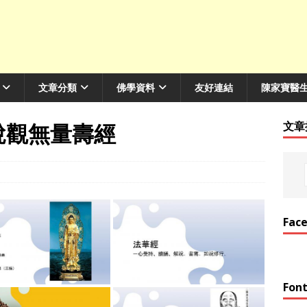
文章分類
佛學資料
友好連結
陳家寶醫
-佛說觀無量壽經
文章
Fac
Font