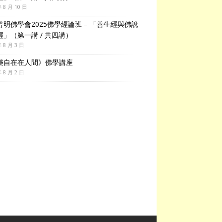
年 8 月 10 日
普明佛學會2025佛學經論班 – 「善生經與佛說
經」（第一講 / 共四講）
年 8 月 3 日
樂自在在人間》佛學講座
年 8 月 2 日