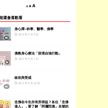
A
A
A
能還會喜歡看
身心禪–科學、醫學、佛學
2015 年 5 月 4 日
佛教身心療法「疫境自強行動」
2021 年 5 月 1 日
皈依與受戒
2011 年 9 月 22 日
念佛在今生亦有所得益？各位「念佛
達人」，要了解「阿彌陀佛」名號的