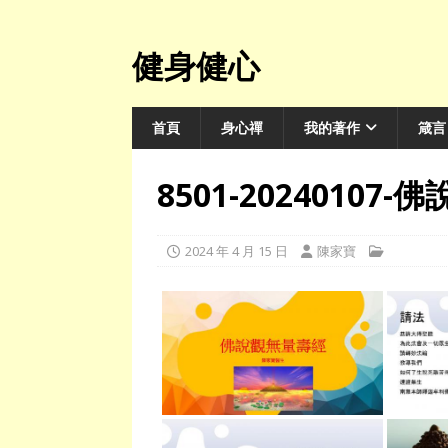
健身健心
首頁
身心禪
我的著作
箴言
8501-20240107
2024 年 4 月 15 日
陳家寶