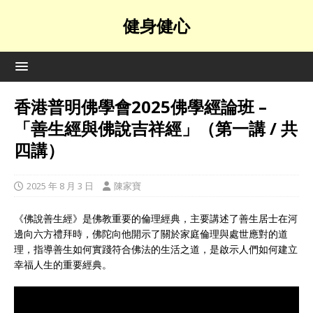
健身健心
香港普明佛學會2025佛學經論班 –
「善生經與佛說吉祥經」（第一講 / 共
四講）
2025 年 8 月 3 日
陳家寶
《佛說善生經》是佛教重要的倫理經典，主要講述了善生居士在河
邊向六方禮拜時，佛陀向他開示了關於家庭倫理與處世應對的道
理，指導善生如何實踐符合佛法的生活之道，是啟示人們如何建立
幸福人生的重要經典。