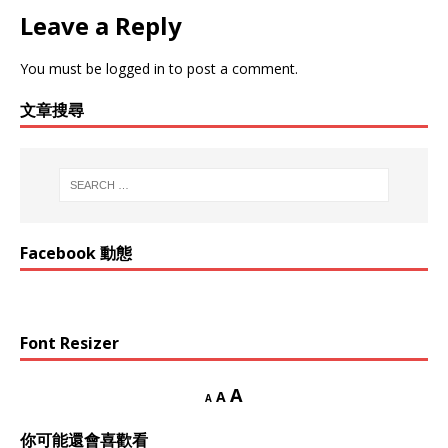
Leave a Reply
You must be
logged in
to post a comment.
文章搜尋
Facebook 動態
Font Resizer
A
A
A
你可能還會喜歡看