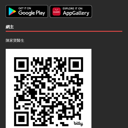
網主
陳家寶醫生