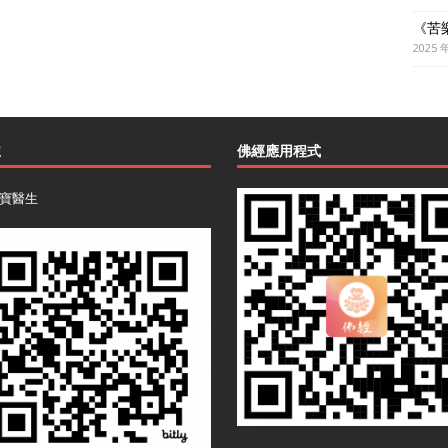
《苦
2025 
主
佛經應用程式
寶醫生