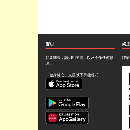
聲明
網
如要轉載，請列明出處，以及不作任何修
陳家
改。
「健身健心」支援以下手機程式 ﹕