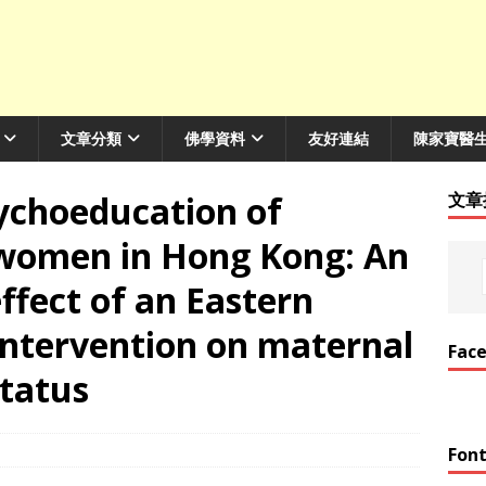
文章分類
佛學資料
友好連結
陳家寶醫
sychoeducation of
文章
 women in Hong Kong: An
ffect of an Eastern
Intervention on maternal
Fac
status
Font