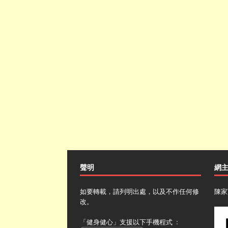
聲明
網
如要轉載，請列明出處，以及不作任何修
陳家
改。
「健身健心」支援以下手機程式 ﹕