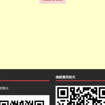
主
佛經應用程式
寶醫生