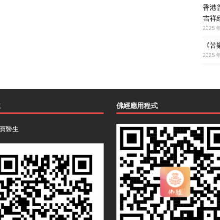
香港
吉祥
2025 
《苦
2025 
主
佛經應用程式
寶醫生