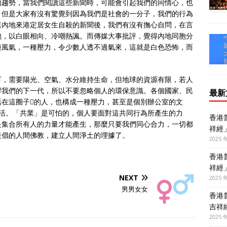
的趨勢，當我們閱讀這些新聞時，可能會引起我們的同情心，也
，但是大家有沒有驚覺到因為我們是社會的一分子，我們的行為
這內地來港定居女生自殺的新聞後，我們有沒有撫心自問，在言
胞，以白眼相向、冷嘲熱諷。而傳媒大事批評，覺得內地同胞分
種風氣，一種壓力，令少數人透不過氣來，這就是白色恐怖，而
下，需要陽光、空氣、水分維持生命，但地球的資源有限，若人
響我們的下一代，所以不要忽略個人的環保意識。各個國家、民
最新
活在這圈子的人，也構成一種壓力，甚至是個別辦公室的文
生活。「共業」是可怕的，個人要面對這共同行為所產生的力
香港
是集合所有人的力量才能產生，那麼只要我們同心合力，一切都
祥經
提倡的人間佛教，建立人間淨土的理據了。
2025 
香港
祥經
NEXT
2025 
男男女女
香港
吉祥
2025 