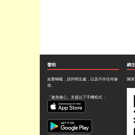
聲明
網
如要轉載，請列明出處，以及不作任何修
陳家
改。
「健身健心」支援以下手機程式 ﹕