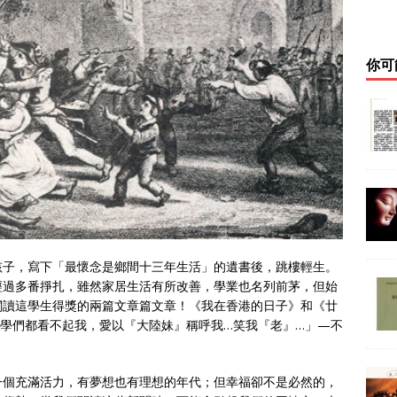
你可
孩子，寫下「最懷念是鄉間十三年生活」的遺書後，跳樓輕生。
經過多番掙扎，雖然家居生活有所改善，學業也名列前茅，但始
閱讀這學生得獎的兩篇文章篇文章！《我在香港的日子》和《廿
學們都看不起我，愛以『大陸妹』稱呼我…笑我『老』…」—不
。
一個充滿活力，有夢想也有理想的年代；但幸福卻不是必然的，