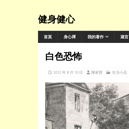
健身健心
首頁
身心禪
我的著作
箴言
白色恐怖
2012 年 8 月 10 日
陳家寶
生活小品