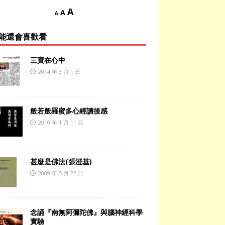
A
A
A
能還會喜歡看
三寶在心中
2014 年 3 月 1 日
般若般羅蜜多心經讀後感
2010 年 1 月 11 日
甚麼是佛法(張澄基)
2009 年 5 月 22 日
念誦『南無阿彌陀佛』與腦神經科學
實驗