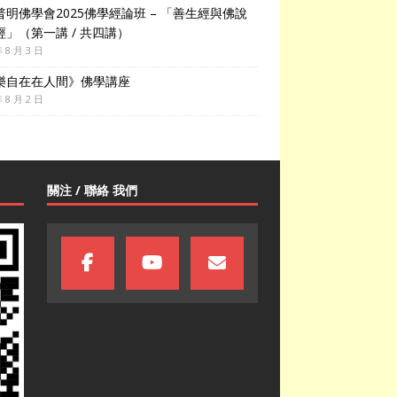
普明佛學會2025佛學經論班 – 「善生經與佛說
經」（第一講 / 共四講）
年 8 月 3 日
樂自在在人間》佛學講座
年 8 月 2 日
關注 / 聯絡 我們