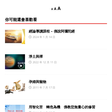
A
A
A
你可能還會喜歡看
經論導讀課程 – 佛說阿彌陀經
2024 年 1 月 14 日
淨土與禪
2022 年 12 月 11 日
孕婦與寵物
2011 年 7 月 17 日
用智化苦 轉危為機 佛教悲無量心的修習