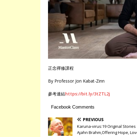
正念禪修課程
By Professor Jon Kabat-Zinn
參考連結
https://bit.ly/3tZTL2j
Facebook Comments
PREVIOUS
Karuna-virus:19 Original Stories
Ajahn Brahm,Offering Hope, Lov