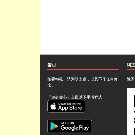
聲明
網
如要轉載，請列明出處，以及不作任何修
陳家
改。
「健身健心」支援以下手機程式 ﹕