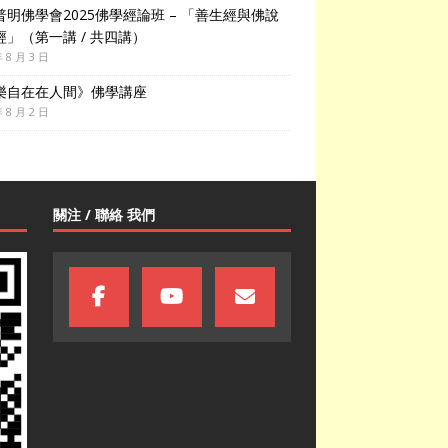
普明佛學會2025佛學經論班 – 「善生經與佛說
經」（第一講 / 共四講）
年 8 月 3 日
樂自在在人間》佛學講座
年 8 月 2 日
關注 / 聯絡 我們