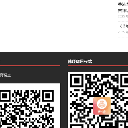
香港
吉祥
2025 
《苦
2025 
主
佛經應用程式
寶醫生