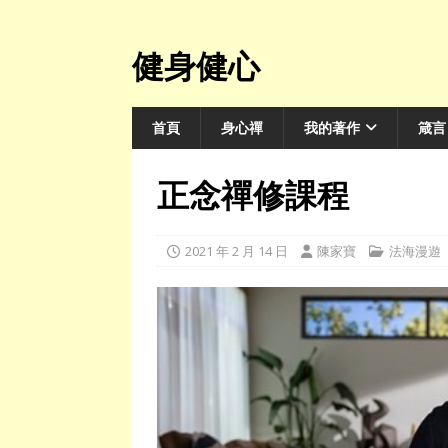
健身健心
首頁
身心禪
我的著作
箴言
正念禪修課程
2021 年 2 月 14 日
陳家寶
法海漫遊