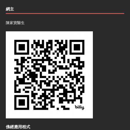
網主
陳家寶醫生
佛經應用程式