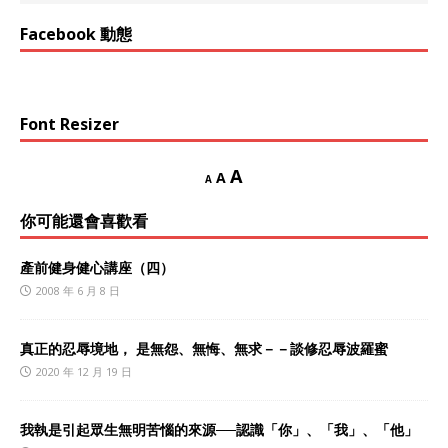
Facebook 動態
Font Resizer
A
A
A
你可能還會喜歡看
產前健身健心講座（四）
2008 年 6 月 8 日
真正的忍辱境地， 是無怨、無悔、無求－－談修忍辱波羅蜜
2020 年 12 月 19 日
我執是引起眾生無明苦惱的來源──認識「你」、「我」、「他」