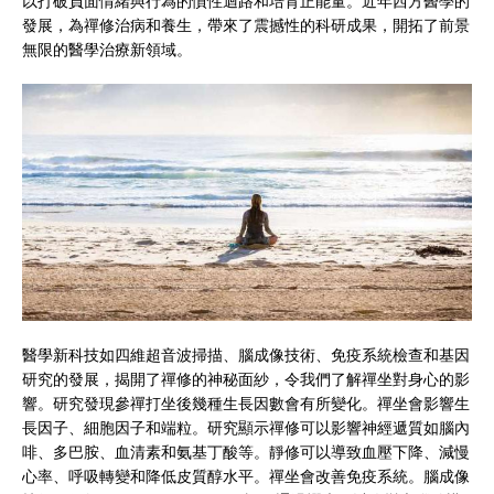
以打破負面情緒與行為的慣性迴路和培育正能量。近年西方醫學的
發展，為禪修治病和養生，帶來了震撼性的科研成果，開拓了前景
無限的醫學治療新領域。
醫學新科技如四維超音波掃描、腦成像技術、免疫系統檢查和基因
研究的發展，揭開了禪修的神秘面紗，令我們了解禪坐對身心的影
響。研究發現參禪打坐後幾種生長因數會有所變化。禪坐會影響生
長因子、細胞因子和端粒。研究顯示禪修可以影響神經遞質如腦內
啡、多巴胺、血清素和氨基丁酸等。靜修可以導致血壓下降、減慢
心率、呼吸轉變和降低皮質醇水平。禪坐會改善免疫系統。腦成像