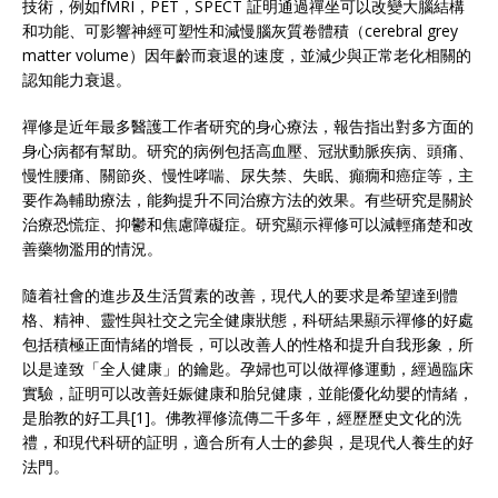
技術，例如fMRI，PET，SPECT 証明通過禪坐可以改變大腦結構
和功能、可影響神經可塑性和減慢腦灰質卷體積（cerebral grey
matter volume）因年齡而衰退的速度，並減少與正常老化相關的
認知能力衰退。
禪修是近年最多醫護工作者研究的身心療法，報告指出對多方面的
身心病都有幫助。研究的病例包括高血壓、冠狀動脈疾病、頭痛、
慢性腰痛、關節炎、慢性哮喘、尿失禁、失眠、癲癇和癌症等，主
要作為輔助療法，能夠提升不同治療方法的效果。有些研究是關於
治療恐慌症、抑鬱和焦慮障礙症。研究顯示襌修可以減輕痛楚和改
善藥物濫用的情況。
隨着社會的進步及生活質素的改善，現代人的要求是希望達到體
格、精神、靈性與社交之完全健康狀態，科研結果顯示禪修的好處
包括積極正面情緒的增長，可以改善人的性格和提升自我形象，所
以是達致「全人健康」的鑰匙。孕婦也可以做禪修運動，經過臨床
實驗，証明可以改善妊娠健康和胎兒健康，並能優化幼嬰的情緒，
是胎教的好工具[1]。佛教禪修流傳二千多年，經歷歷史文化的洗
禮，和現代科研的証明，適合所有人士的參與，是現代人養生的好
法門。