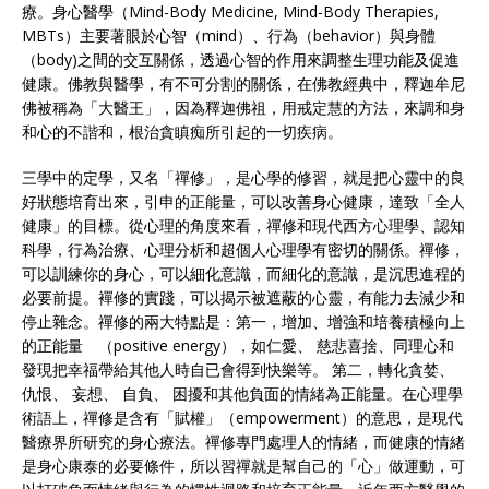
療。身心醫學（Mind-Body Medicine, Mind-Body Therapies,
MBTs）主要著眼於心智（mind）、行為（behavior）與身體
（body)之間的交互關係，透過心智的作用來調整生理功能及促進
健康。佛教與醫學，有不可分割的關係，在佛教經典中，釋迦牟尼
佛被稱為「大醫王」，因為釋迦佛祖，用戒定慧的方法，來調和身
和心的不諧和，根治貪瞋痴所引起的一切疾病。
三學中的定學，又名「禪修」，是心學的修習，就是把心靈中的良
好狀態培育出來，引申的正能量，可以改善身心健康，達致「全人
健康」的目標。從心理的角度來看，禪修和現代西方心理學、認知
科學，行為治療、心理分析和超個人心理學有密切的關係。禪修，
可以訓練你的身心，可以細化意識，而細化的意識，是沉思進程的
必要前提。襌修的實踐，可以揭示被遮蔽的心靈，有能力去減少和
停止雜念。禪修的兩大特點是：第一，增加、增強和培養積極向上
的正能量 （positive energy），如仁愛、 慈悲喜捨、同理心和
發現把幸福帶給其他人時自已會得到快樂等。 第二，轉化貪婪、
仇恨、 妄想、 自負、 困擾和其他負面的情緒為正能量。在心理學
術語上，禪修是含有「賦權」（empowerment）的意思，是現代
醫療界所研究的身心療法。禪修專門處理人的情緒，而健康的情緒
是身心康泰的必要條件，所以習禪就是幫自己的「心」做運動，可