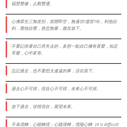
褔慧雙修，止觀雙運。
心佛眾生三無差別，當體即空，無邊功?盡皆?向，利他自
利，覺他自覺，慈悲無量，微笑放下。
不要記掛著自己所失去的，多想一點自己擁有甚麼，知足
常樂，心中富有。
忘記過去，也不要想太遙遠的事，活在當下。
過去心不可得，現在心不可得，未來心不可得。
放下過去，珍惜現在，展望未來。
不為境轉，心能轉境；心隨境轉，境隨心轉（It is difficult