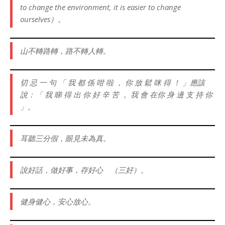
to change the environment, it is easier to change
ourselves）。
山不轉路轉，路不轉人轉。
切 忌 一 句 「 我 都 係 咁 啦 ， 你 放 鬆 咪 得 ！ 」應該
說：「 我 睇 得 出 你 好 辛 苦 ， 我 會 在你 身 邊 支 持 你
」。
耳聽三分假，眼見未為真。
說好話，做好事，存好心 （三好）。
健身健心，安心放心。