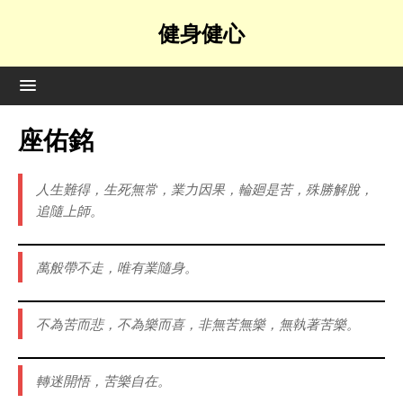
健身健心
座佑銘
人生難得，生死無常，業力因果，輪廻是苦，殊勝解脫，
追隨上師。
萬般帶不走，唯有業隨身。
不為苦而悲，不為樂而喜，非無苦無樂，無執著苦樂。
轉迷開悟，苦樂自在。