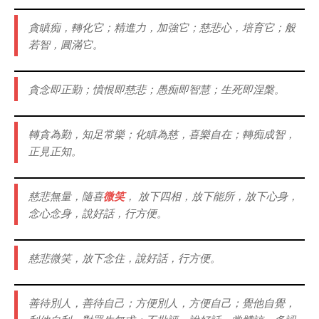
貪瞋痴，轉化它；精進力，加強它；慈悲心，培育它；般
若智，圓滿它。
貪念即正勤；憤恨即慈悲；愚痴即智慧；生死即涅槃。
轉貪為勤，知足常樂；化瞋為慈，喜樂自在；轉痴成智，
正見正知。
慈悲無量，隨喜
微笑
， 放下四相，放下能所，放下心身，
念心念身，說好話，行方便。
慈悲微笑，放下念住，說好話，行方便。
善待別人，善待自己；方便別人，方便自己；覺他自覺，