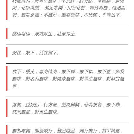
利他自利，對眾生無求；不批評，說好話，常體諒，多認
同；化瞋為慈， 知足常樂；用智化苦，轉危為機，隨遇而
安，無常是褔；不嫉妒，隨喜微笑；不比較，平等放下。
感因報因，成就眾生，莊嚴淨土。
安住，放下，活在當下。
放下；微笑；念身隨身，放下神，放下氣，放下意；無我
無求，對名利無求，對健康無求，對眾生無求，對解脫無
求。
微笑，說好話，行方便，慈為與樂，悲為拔苦，放下非，
慈悲無量，對眾生無求。
無相布施，圓滿戒行，難忍能忍，難行能行，擐甲精進，