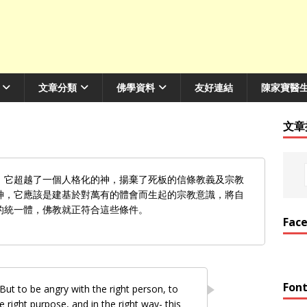
文章分類
佛學資料
友好連結
陳家寶醫
文章
，它超越了一個人格化的神，揚棄了死板的信條教義及宗教
神，它應該是建基於對萬有的體會而生起的宗教意識，將自
的統一體，佛教就正符合這些條件。
Fac
Font
ut to be angry with the right person, to
he right purpose, and in the right way- this