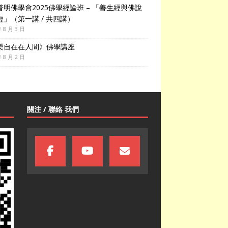
普明佛學會2025佛學經論班 – 「善生經與佛說
經」（第一講 / 共四講）
年 8 月 3 日
樂自在在人間》佛學講座
年 8 月 2 日
關注 / 聯絡 我們