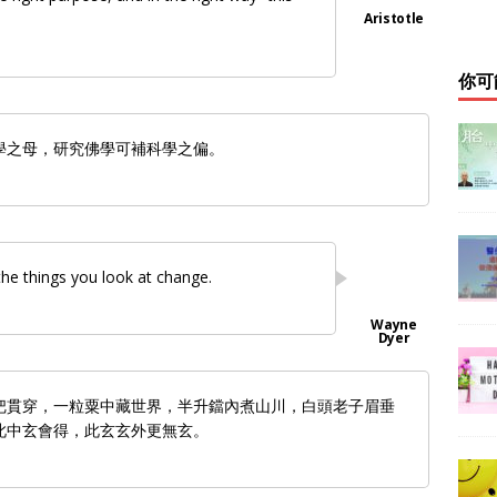
你可
學之母，研究佛學可補科學之偏。
he things you look at change.
把貫穿，一粒粟中藏世界，半升鐺內煮山川，白頭老子眉垂
此中玄會得，此玄玄外更無玄。