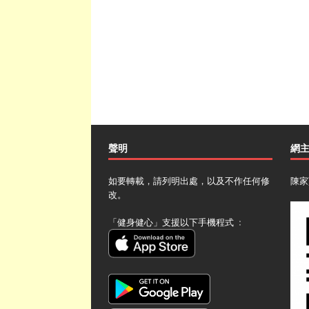
聲明
網
如要轉載，請列明出處，以及不作任何修
陳家
改。
「健身健心」支援以下手機程式 ﹕